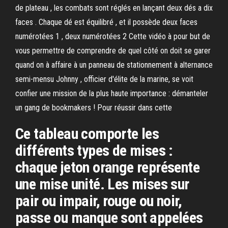
de plateau , les combats sont réglés en lançant deux dés a dix
faces . Chaque dé est équilibré , et il possède deux faces
numérotées 1 , deux numérotées 2 Cette vidéo à pour but de
vous permettre de comprendre de quel côté on doit se garer
quand on à affaire à un panneau de stationnement à alternance
semi-mensu Johnny , officier d'élite de la marine, se voit
confier une mission de la plus haute importance : démanteler
un gang de bookmakers ! Pour réussir dans cette
Ce tableau comporte les
différents types de mises :
chaque jeton orange représente
une mise unité. Les mises sur
pair ou impair, rouge ou noir,
passe ou manque sont appelées