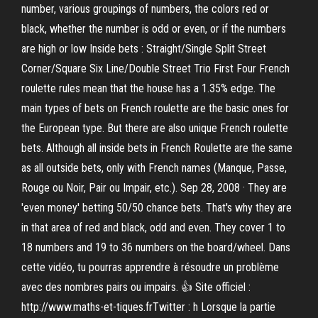
number, various groupings of numbers, the colors red or
black, whether the number is odd or even, or if the numbers
are high or low Inside bets : Straight/Single Split Street
Corner/Square Six Line/Double Street Trio First Four French
roulette rules mean that the house has a 1.35% edge. The
main types of bets on French roulette are the basic ones for
the European type. But there are also unique French roulette
bets. Although all inside bets in French Roulette are the same
as all outside bets, only with French names (Manque, Passe,
Rouge ou Noir, Pair ou Impair, etc.). Sep 28, 2008 · They are
'even money' betting 50/50 chance bets. That's why they are
in that area of red and black, odd and even. They cover 1 to
18 numbers and 19 to 36 numbers on the board/wheel. Dans
cette vidéo, tu pourras apprendre à résoudre un problème
avec des nombres pairs ou impairs. 👍 Site officiel :
http://www.maths-et-tiques.frTwitter : h Lorsque la partie