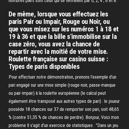
nombres pairs sont ceux qui se terminent par 0, 2, 4 , 6 et 8.
De même, lorsque vous effectuez les
paris Pair ou Impair, Rouge ou Noir, ou
que vous misez sur les numéros 1 à 18 et
19 à 36 et que la bille s'immobilise sur la
case zéro, vous avez la chance de
repartir avec la moitié de votre mise.
Roulette française sur casino suisse :
Types de paris disponibles
Pour effectuer notre démonstration, prenons l’exemple d’un
pari engagé sur une mise simple (rouge-noir, passe-manque
ou pair-impair) à la roulette européenne (le calcul peut
également être transposé aux autres types de pari) : le joueur
possède 18 chances sur 37 de remporter son pari, soit 48,65
% (contre 51,35 % de chances de perdre). Bonjour, Voici mon
probleme Il s'agit d'un exercice de statistiques . "Dans un jeu