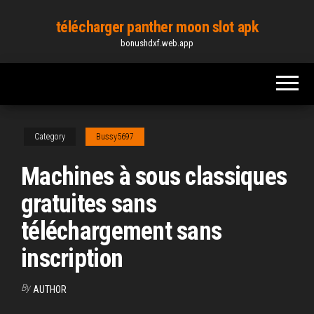
Skip
télécharger panther moon slot apk
to
bonushdxf.web.app
the
content
Category
Bussy5697
Machines à sous classiques
gratuites sans
téléchargement sans
inscription
By
AUTHOR