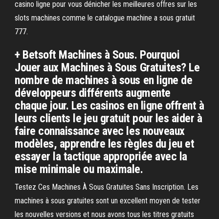
casino ligne pour vous dénicher les meilleures offres sur les
slots machines comme le catalogue machine a sous gratuit
777.
+ Betsoft Machines à Sous. Pourquoi
Jouer aux Machines à Sous Gratuites? Le
nombre de machines à sous en ligne de
développeurs différents augmente
chaque jour. Les casinos en ligne offrent à
leurs clients le jeu gratuit pour les aider à
faire connaissance avec les nouveaux
modèles, apprendre les règles du jeu et
essayer la tactique appropriée avec la
mise minimale ou maximale.
Testez Ces Machines À Sous Gratuites Sans Inscription. Les
machines à sous gratuites sont un excellent moyen de tester
les nouvelles versions et nous avons tous les titres gratuits