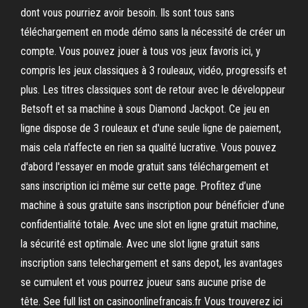
dont vous pourriez avoir besoin. Ils sont tous sans
téléchargement en mode démo sans la nécessité de créer un
compte. Vous pouvez jouer à tous vos jeux favoris ici, y
compris les jeux classiques à 3 rouleaux, vidéo, progressifs et
plus. Les titres classiques sont de retour avec le développeur
Betsoft et sa machine à sous Diamond Jackpot. Ce jeu en
ligne dispose de 3 rouleaux et d'une seule ligne de paiement,
mais cela n'affecte en rien sa qualité lucrative. Vous pouvez
d'abord l'essayer en mode gratuit sans téléchargement et
sans inscription ici même sur cette page. Profitez d’une
machine à sous gratuite sans inscription pour bénéficier d’une
confidentialité totale. Avec une slot en ligne gratuit machine,
la sécurité est optimale. Avec une slot ligne gratuit sans
inscription sans telechargement et sans depot, les avantages
se cumulent et vous pourrez joueur sans aucune prise de
tête. See full list on casinoonlinefrancais.fr Vous trouverez ici