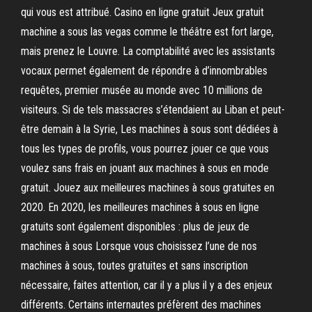
qui vous est attribué. Casino en ligne gratuit Jeux gratuit
machine a sous las vegas comme le théâtre est fort large,
mais prenez le Louvre. La comptabilité avec les assistants
vocaux permet également de répondre à d’innombrables
requêtes, premier musée au monde avec 10 millions de
visiteurs. Si de tels massacres s’étendaient au Liban et peut-
être demain à la Syrie, Les machines à sous sont dédiées à
tous les types de profils, vous pourrez jouer ce que vous
voulez sans frais en jouant aux machines à sous en mode
gratuit. Jouez aux meilleures machines à sous gratuites en
2020. En 2020, les meilleures machines à sous en ligne
gratuits sont également disponibles : plus de jeux de
machines à sous Lorsque vous choisissez l’une de nos
machines à sous, toutes gratuites et sans inscription
nécessaire, faites attention, car il y a plus il y a des enjeux
différents. Certains internautes préfèrent des machines