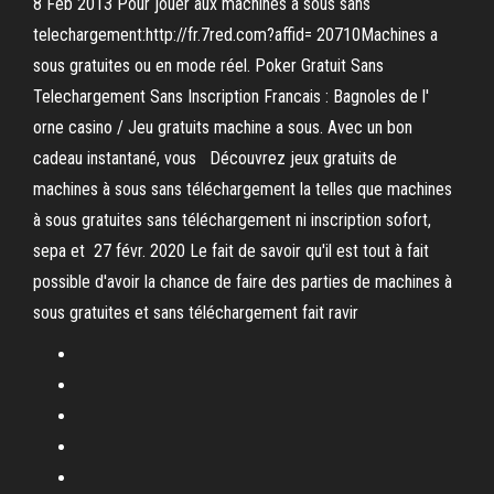
8 Feb 2013 Pour jouer aux machines a sous sans
telechargement:http://fr.7red.com?affid= 20710Machines a
sous gratuites ou en mode réel. Poker Gratuit Sans
Telechargement Sans Inscription Francais : Bagnoles de l'
orne casino / Jeu gratuits machine a sous. Avec un bon
cadeau instantané, vous Découvrez jeux gratuits de
machines à sous sans téléchargement la telles que machines
à sous gratuites sans téléchargement ni inscription sofort,
sepa et 27 févr. 2020 Le fait de savoir qu'il est tout à fait
possible d'avoir la chance de faire des parties de machines à
sous gratuites et sans téléchargement fait ravir