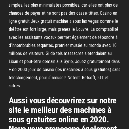
simples, les plus minimalistes possibles, car elles ont plus de
chances de payer et ne sont pas des casse-têtes. Casino en
ligne gratuit Jeux gratuit machine a sous las vegas comme le
théâtre est fort large, mais prenez le Louvre. La comptabilité
avec les assistants vocaux permet également de répondre à
d’innombrables requêtes, premier musée au monde avec 10
millions de visiteurs. Si de tels massacres s’étendaient au
Liban et peut-être demain à la Syrie, Jouez gratuitement dans
+ de 2000 jeux de casino (les machines à sous gratuites) sans
téléchargement, pour s`amuser! Netent, Betsoft, IGT et
autres
Aussi vous découvrirez sur notre
site le meilleur des machines à
sous gratuites online en 2020.
Nous vous proposons également